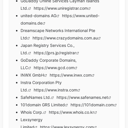
GoDaddy Online Services Cayman Islands
Ltd.
https://www.uniregistrar.com
united-domains AG
https://www.united-
domains.de
Dreamscape Networks International Pte
Ltd
https://www.crazydomains.com.au
Japan Registry Services Co.,
Ltd.
https://jprs.jp/registrar
GoDaddy Corporate Domains,
LLC
https://www.gcd.com
INWX GmbH
https://www.inwx.com
Instra Corporation Pty
Ltd.
https://www.instra.com
SafeNames Ltd.
https://www.safenames.net
101domain GRS Limited
https://101domain.com
Whois Corp.
https://www.whois.co.kr
Lexsynergy
Limited
https://www.lexsynergy.com