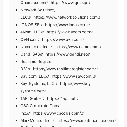
Onamae.com
https://www.gmo.jp
Network Solutions,
LLC
https://www.networksolutions.com
IONOS SE
https://www.ionos.com
eNom, LLC
https://www.enom.com
OVH sas
https://www.ovh.com
Name.com, Inc.
https://www.name.com
Gandi SAS
https://www.gandi.net
Realtime Register
B.V.
https://www.realtimeregister.com
Sav.com, LLC
https://www.sav.com/
Key-Systems, LLC
https://www.key-
systems.net
1API GmbH
https://1api.net
CSC Corporate Domains,
Inc.
https://www.cscdbs.com/
MarkMonitor Inc.
https://www.markmonitor.com