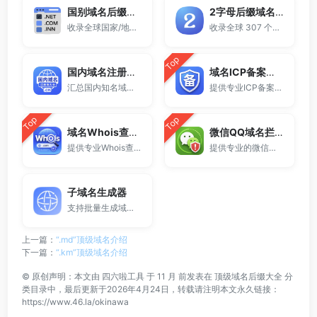
国别域名后缀大全
2字母后缀域名大全
收录全球国家/地区代码顶级域名。
收录全球 307 个两字符域名后缀。
Top
国内域名注册商大全
域名ICP备案查询
汇总国内知名域名注册商与服务平台。
提供专业ICP备案查询与网站备案信息查询服务，支持域名备案号查询、网站是否备案检测及备案信息快速获取，适用于站长工具、域名检测与SEO分析。
Top
Top
域名Whois查询工具
微信QQ域名拦截检测
提供专业Whois查询与域名信息查询服务，支持查询域名注册信息、注册商、到期时间及DNS记录，适用于域名检测、SEO分析及站长工具使用。
提供专业的微信拦截检测、QQ拦截检测、域名被墙检测服务，一键查询网站是否被封、被拦截或被限制访问。
子域名生成器
支持批量生成域名与泛解析子域名，适用于站群部署、SEO测试与开发环境使用。
上一篇：
“.md”顶级域名介绍
下一篇：
“.km”顶级域名介绍
©
原创声明：本文由
四六啦工具
于 11 月 前发表在
顶级域名后缀大全
分
类目录中，最后更新于2026年4月24日，转载请注明本文永久链接：
https://www.46.la/okinawa