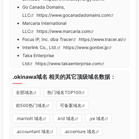
Go Canada Domains,
LLC
https://www.gocanadadomains.com
Marcaria International
LLC
https://www.marcaria.com
Focus IP, Inc. dba Tracer
https://www.tracer.ai/
Interlink Co., Ltd.
https://www.gonbei.jp
Taka Enterprise
Ltd
https://www.takaenterprise.com
.okinawa域名 相关的其它顶级域名数据：
全部域名
热门域名TOP100
前500热门域名
可备案域名
.marriott 域名
.krd 域名
.ye 域名
.accountant 域名
.accenture 域名