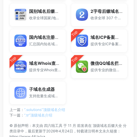
国别域名后缀大全
2字母后缀域名大全
收录全球国家/地区代码顶级域名。
收录全球 307 个两字符域名后缀。
Top
国内域名注册商大全
域名ICP备案查询
汇总国内知名域名注册商与服务平台。
提供专业ICP备案查询与网站备案信息查询服务，支持域名备案号查询、网站是否备案检测及备案信息快速获取，适用于站长工具、域名检测与SEO分析。
Top
Top
域名Whois查询工具
微信QQ域名拦截检测
提供专业Whois查询与域名信息查询服务，支持查询域名注册信息、注册商、到期时间及DNS记录，适用于域名检测、SEO分析及站长工具使用。
提供专业的微信拦截检测、QQ拦截检测、域名被墙检测服务，一键查询网站是否被封、被拦截或被限制访问。
子域名生成器
支持批量生成域名与泛解析子域名，适用于站群部署、SEO测试与开发环境使用。
上一篇：
“.solutions”顶级域名介绍
下一篇：
“.tr”顶级域名介绍
©
原创声明：本文由
四六啦工具
于 11 月 前发表在
顶级域名后缀大全
分
类目录中，最后更新于2026年4月24日，转载请注明本文永久链接：
https://www.46.la/va