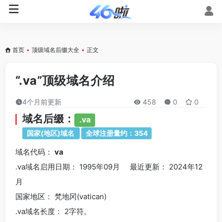
首页
•
顶级域名后缀大全
•
正文
“.va”顶级域名介绍
4个月前更新
458
0
0
域名后缀：
.va
国家(地区)域名
全球注册量约：354
域名代码：
va
.va域名
启用日期： 1995年09月 最近更新： 2024年12
月
国家地区： 梵地冈(vatican)
.va
域名长度： 2字符。