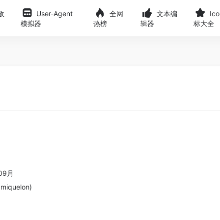
敌
User-Agent
全网
文本编
Ic
模拟器
热榜
辑器
标大全
09月
iquelon)