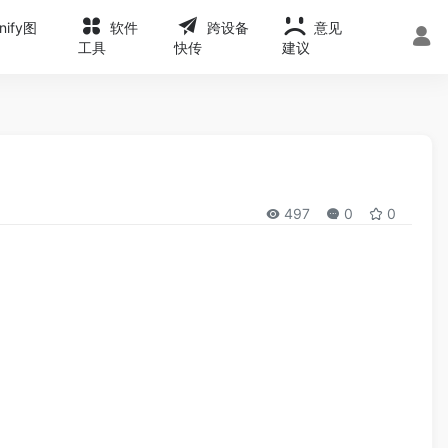
onify图
软件
跨设备
意见
工具
快传
建议
497
0
0