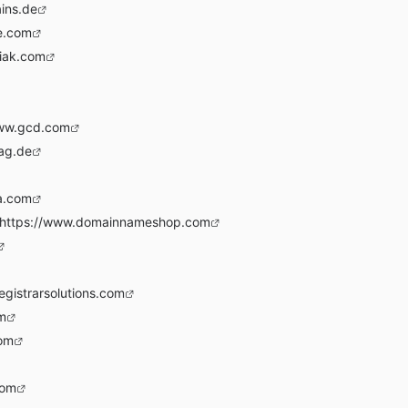
ins.de
e.com
iak.com
www.gcd.com
ag.de
ra.com
https://www.domainnameshop.com
egistrarsolutions.com
m
com
com