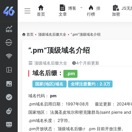
博客
排
JS无
首页
文章
行榜
加密
首页
•
顶级域名后缀大全
•
“.pm”顶级域名介绍
“.pm”顶级域名介绍
顶级域名后缀大全
4个月前更新
域名后缀：
.pm
国家(地区)域名
全球注册量约：2.3万
域名代码：
pm
.pm域名
启用日期： 1997年08月 最近更新： 2024年
国家地区： 法属圣皮埃尔和密克隆群岛(saint pierre and m
.pm
域名长度： 2字符。
.pm
开放状态： 顶级
域名后缀
.pm 目前开放注册。