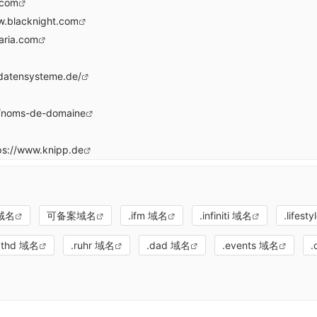
.com
w.blacknight.com
aria.com
datensysteme.de/
m/noms-de-domaine
ps://www.knipp.de
域名
可备案域名
.ifm 域名
.infiniti 域名
.lifest
.thd 域名
.ruhr 域名
.dad 域名
.events 域名
.