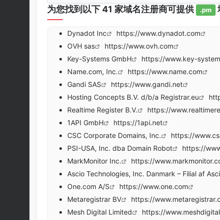
为您找到以下 41 家域名注册商可提供
.pm
Dynadot Inc
https://www.dynadot.com
OVH sas
https://www.ovh.com
Key-Systems GmbH
https://www.key-system
Name.com, Inc.
https://www.name.com
Gandi SAS
https://www.gandi.net
Hosting Concepts B.V. d/b/a Registrar.eu
htt
Realtime Register B.V.
https://www.realtimer
1API GmbH
https://1api.net
CSC Corporate Domains, Inc.
https://www.c
PSI-USA, Inc. dba Domain Robot
https://www
MarkMonitor Inc.
https://www.markmonitor.
Ascio Technologies, Inc. Danmark – Filial af Asc
One.com A/S
https://www.one.com
Metaregistrar BV
https://www.metaregistrar
Mesh Digital Limited
https://www.meshdigita