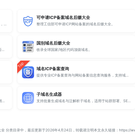
可申请ICP备案域名后缀大全
顶级域名后缀大全收录全球已开放注册的所有TLD后缀，包括gTLD、ccTLD、品牌域名后缀等。
整理工信部可申请ICP网站备案的域名后缀大全。
国别域名后缀大全
全球 500 个热门域名后缀排名，展示注册量排行、是否可备案、适用范围与用途简介，帮助企业与个人在 2025 年快速选择合适的顶级域名。
收录全球国家/地区代码顶级域名。
Top
域名ICP备案查询
提供专业ICP备案查询与网站备案信息查询服务，支持域名备案号查询、网站是否备案检测及备案信息快速获取，适用于站长工具、域名检测与SEO分析。
子域名生成器
提供专业的微信拦截检测、QQ拦截检测、域名被墙检测服务，一键查询网站是否被封、被拦截或被限制访问。
支持批量生成域名与泛解析子域名，适用于站群部署、SEO测试与开发环境使用。
大全
分类目录中，最后更新于2026年4月24日，转载请注明本文永久链接：
https://