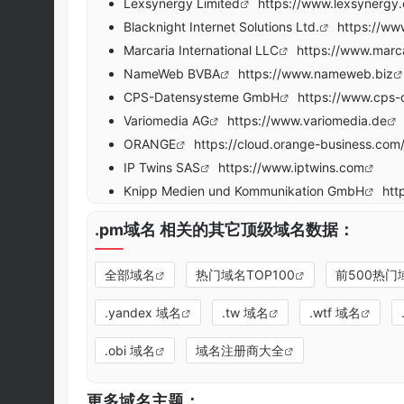
Lexsynergy Limited
https://www.lexsynergy
Blacknight Internet Solutions Ltd.
https://ww
Marcaria International LLC
https://www.marc
NameWeb BVBA
https://www.nameweb.biz
CPS-Datensysteme GmbH
https://www.cps-
Variomedia AG
https://www.variomedia.de
ORANGE
https://cloud.orange-business.co
IP Twins SAS
https://www.iptwins.com
Knipp Medien und Kommunikation GmbH
htt
.pm域名 相关的其它顶级域名数据：
全部域名
热门域名TOP100
前500热门
.yandex 域名
.tw 域名
.wtf 域名
.obi 域名
域名注册商大全
更多域名主题：