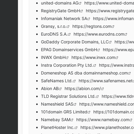
united-domains AG
https://www.united-doma
RegistryGate GmbH
https://www.registrygat
Infomaniak Network SA
https://www.infoman
Gransy, s.r.o.
https://regtons.com
EuroDNS S.A.
https://www.eurodns.com
GoDaddy Corporate Domains, LLC
https://
EPAG Domainservices GmbH
https://www.ep
INWX GmbH
https://www.inwx.com
Instra Corporation Pty Ltd.
https://www.inst
Domeneshop AS dba domainnameshop.com
SafeNames Ltd.
https://www.safenames.net
Abion AB
https://abion.com/
TLD Registrar Solutions Ltd.
https://www.tldr
Nameshield SAS
https://www.nameshield.co
101domain GRS Limited
https://101domain.
Namebay SAM
https://www.namebay.com
PlanetHoster Inc.
https://www.planethoster.