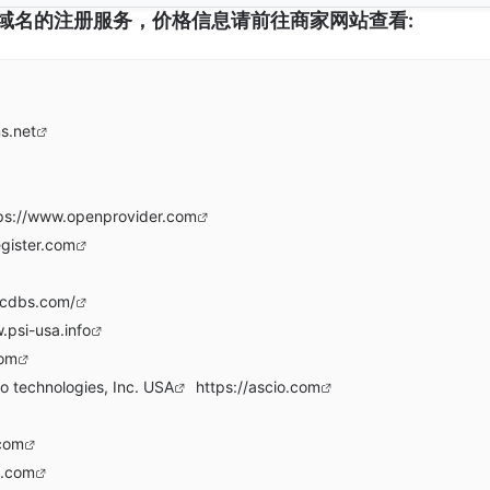
域名的注册服务，价格信息请前往商家网站查看:
s.net
ps://www.openprovider.com
egister.com
scdbs.com/
.psi-usa.info
com
io technologies, Inc. USA
https://ascio.com
.com
l.com