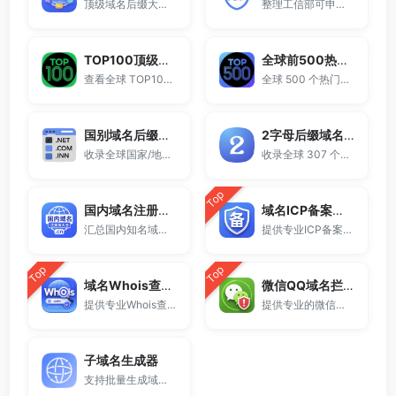
顶级域名后缀大全收录全球已开放注册的所有TLD后缀，包括gTLD、ccTLD、品牌域名后缀等。
整理工信部可申请ICP网站备案的域名后缀大全。
TOP100顶级域名后缀排名榜
全球前500热门域名后缀排行
查看全球 TOP100 域名后缀。
全球 500 个热门域名后缀排名，展示注册量排行、是否可备案、适用范围与用途简介，帮助企业与个人在 2025 年快速选择合适的顶级域名。
国别域名后缀大全
2字母后缀域名大全
收录全球国家/地区代码顶级域名。
收录全球 307 个两字符域名后缀。
Top
国内域名注册商大全
域名ICP备案查询
汇总国内知名域名注册商与服务平台。
提供专业ICP备案查询与网站备案信息查询服务，支持域名备案号查询、网站是否备案检测及备案信息快速获取，适用于站长工具、域名检测与SEO分析。
Top
Top
域名Whois查询工具
微信QQ域名拦截检测
提供专业Whois查询与域名信息查询服务，支持查询域名注册信息、注册商、到期时间及DNS记录，适用于域名检测、SEO分析及站长工具使用。
提供专业的微信拦截检测、QQ拦截检测、域名被墙检测服务，一键查询网站是否被封、被拦截或被限制访问。
子域名生成器
支持批量生成域名与泛解析子域名，适用于站群部署、SEO测试与开发环境使用。