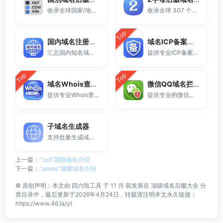
收录全球国家/地区代码顶级域名。
收录全球 307 个两字符域名后缀。
Top
国内域名注册商大全
域名ICP备案查询
汇总国内知名域名注册商与服务平台。
提供专业ICP备案查询与网站备案信息查询服务，支持域名备案号查询、网站是否备案检测及备案信息快速获取，适用于站长工具、域名检测与SEO分析。
Top
Top
域名Whois查询工具
微信QQ域名拦截检测
提供专业Whois查询与域名信息查询服务，支持查询域名注册信息、注册商、到期时间及DNS记录，适用于域名检测、SEO分析及站长工具使用。
提供专业的微信拦截检测、QQ拦截检测、域名被墙检测服务，一键查询网站是否被封、被拦截或被限制访问。
子域名生成器
支持批量生成域名与泛解析子域名，适用于站群部署、SEO测试与开发环境使用。
上一篇：
“.uol”顶级域名介绍
下一篇：
“.press”顶级域名介绍
©
原创声明：本文由
四六啦工具
于 11 月 前发表在
顶级域名后缀大全
分
类目录中，最后更新于2026年4月24日，转载请注明本文永久链接：
https://www.46.la/yt