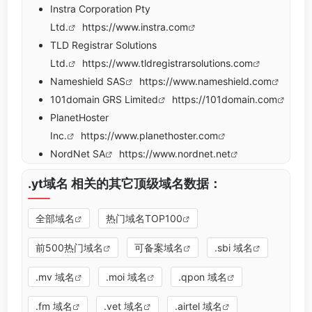
Instra Corporation Pty
Ltd.
https://www.instra.com
TLD Registrar Solutions
Ltd.
https://www.tldregistrarsolutions.com
Nameshield SAS
https://www.nameshield.com
101domain GRS Limited
https://101domain.com
PlanetHoster
Inc.
https://www.planethoster.com
NordNet SA
https://www.nordnet.net
.yt域名 相关的其它顶级域名数据：
全部域名
热门域名TOP100
前500热门域名
可备案域名
.sbi 域名
.mv 域名
.moi 域名
.qpon 域名
.fm 域名
.vet 域名
.airtel 域名