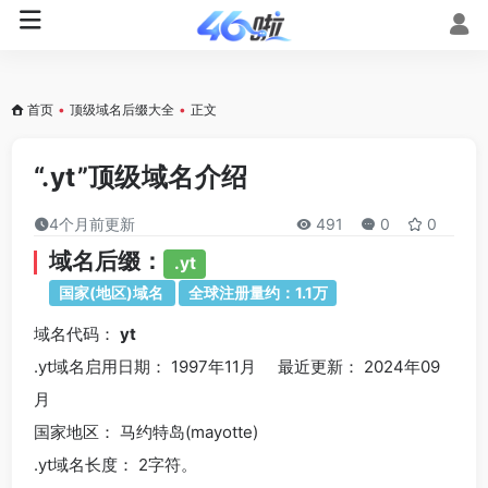
首页
•
顶级域名后缀大全
•
正文
“.yt”顶级域名介绍
4个月前更新
491
0
0
域名后缀：
.yt
国家(地区)域名
全球注册量约：1.1万
域名代码：
yt
.yt域名
启用日期： 1997年11月 最近更新： 2024年09
月
国家地区： 马约特岛(mayotte)
.yt
域名长度： 2字符。