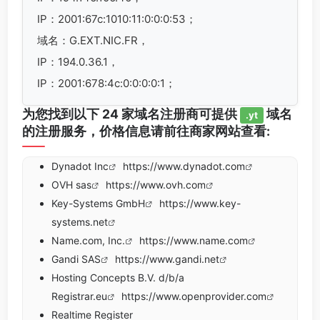
IP：2001:67c:1010:11:0:0:0:53；
域名：G.EXT.NIC.FR，
IP：194.0.36.1，
IP：2001:678:4c:0:0:0:0:1；
为您找到以下 24 家域名注册商可提供
域名
.yt
的注册服务，价格信息请前往商家网站查看:
Dynadot Inc
https://www.dynadot.com
OVH sas
https://www.ovh.com
Key-Systems GmbH
https://www.key-
systems.net
Name.com, Inc.
https://www.name.com
Gandi SAS
https://www.gandi.net
Hosting Concepts B.V. d/b/a
Registrar.eu
https://www.openprovider.com
Realtime Register