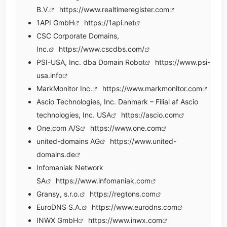
B.V.
https://www.realtimeregister.com
1API GmbH
https://1api.net
CSC Corporate Domains,
Inc.
https://www.cscdbs.com/
PSI-USA, Inc. dba Domain Robot
https://www.psi-
usa.info
MarkMonitor Inc.
https://www.markmonitor.com
Ascio Technologies, Inc. Danmark – Filial af Ascio
technologies, Inc. USA
https://ascio.com
One.com A/S
https://www.one.com
united-domains AG
https://www.united-
domains.de
Infomaniak Network
SA
https://www.infomaniak.com
Gransy, s.r.o.
https://regtons.com
EuroDNS S.A.
https://www.eurodns.com
INWX GmbH
https://www.inwx.com